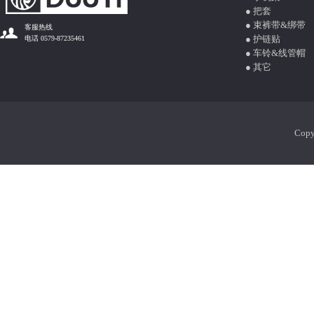
● 把套
● 束裤带&绑带
客服热线
● 护链贴
电话 0579-87235461
● 车铃&线管帽
● 其它
Cop