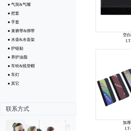
● 气筒&气嘴
● 把套
● 手套
● 束裤带&绑带
空白
● 水壶&水壶架
LT
● 护链贴
● 养护油脂
● 车铃&线管帽
● 车灯
● 其它
联系方式
加厚
LT-